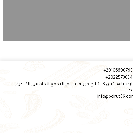
201066007997
20225730348
جاردينيا هايتس 3, شارع حورية سليم, التجمع الخامس, القاهرة,
صر​
info@beirut66.co