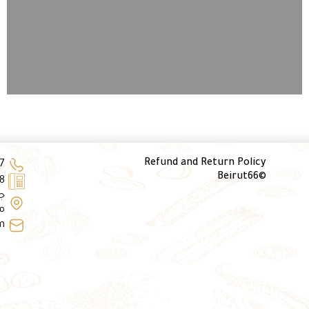
Refund and Return Policy
+
©Beirut66
+
م
m