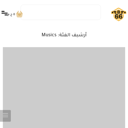
0
ج.م
أرشيف الفئة:
Musics