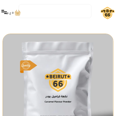
0
ج.م