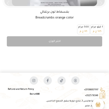
بقسماط لون برتقالي
Breadcrumbs orange color
1 كيلو جرام
500 جرام
125
ج.م
65
ج.م
اختر الوزن
Refund and Return Policy
201066007997+
©Beirut66
20225730348+
جاردينيا هايتس 3, شارع حورية سليم, التجمع الخامس,
القاهرة, مصر​