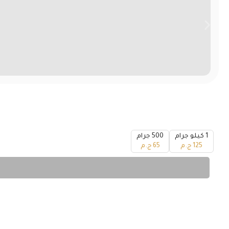
1 كيلو جرام
500 جرام
125
ج.م
65
ج.م