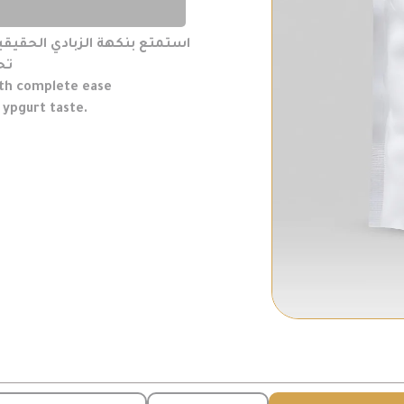
استمتع بنكهة الزبادي الحقيق
تح
with complete ease
l ypgurt taste.