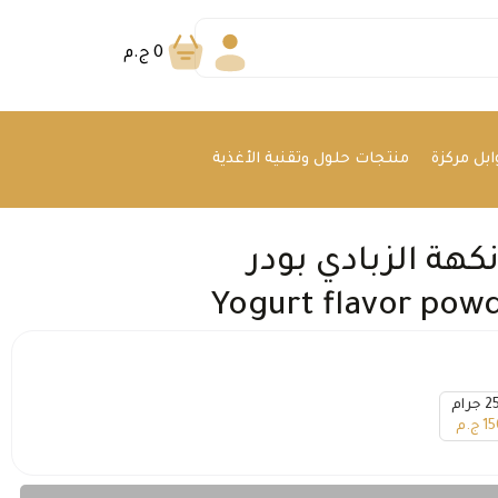
0
ج.م
بل مركزة
منتجات حلول وتقنية الأغذية
كهة الزبادي بودر
Yogurt flavor pow
جرام
15
ج.م