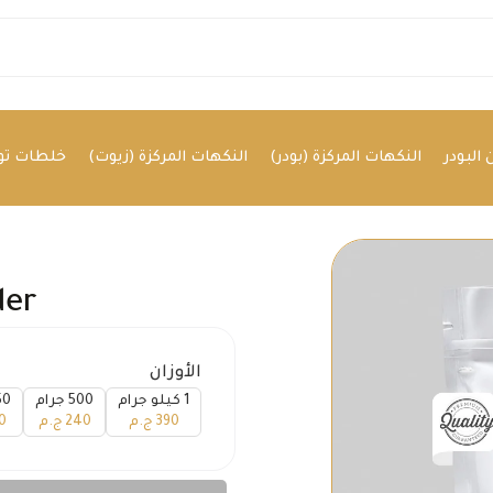
البودر
النكهات المركزة (بودر)
النكهات المركزة (زيوت)
خلطات توا
ن
der
الأوزان
1 كيلو جرام
500 جرام
250 
390
ج.م
240
ج.م
0