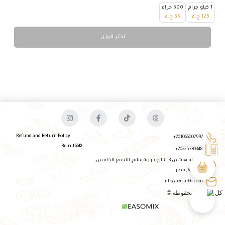
1 كيلو جرام
500 جرام
125
ج.م
65
ج.م
اختر الوزن
Refund and Return Policy
201066007997+
©Beirut66
20225730348+
جاردينيا هايتس 3, شارع حورية سليم, التجمع الخامس,
القاهرة, مصر​
info@beirut66.com
كل الحقوق محفوظة ©