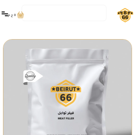
0
ج.م