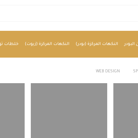
البودر
النكهات المركزة (بودر)
النكهات المركزة (زيوت)
خلطات توا
WEB DESIGN
S